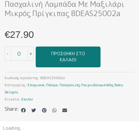
Πασχαλινή Λαμπάδα Με Μαξιλάρι
Μικρός Πρίγκιπας BDEAS25002a
€
27.90
Πασχαλινή
-
+
ΠΡΟΣΘΉΚΗ ΣΤΟ
Λαμπάδα
ΚΑΛΆΘΙ
με
Μαξιλάρι
Μικρός
Κωδικός προϊόντος:
BDEAS25002α
Πρίγκιπας
Κατηγορίες:
Εποχιακά
,
Πάσχα
,
Πασχαλινές Παιχνιδολαμπάδες Baby
BDEAS25002a
Designs
ποσότητα
Ετικέτα:
Easter
Share:
Loading...