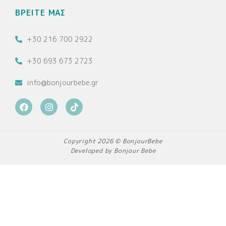
ΒΡΕΙΤΕ ΜΑΣ
+30 216 700 2922
+30 693 673 2723
info@bonjourbebe.gr
F
I
T
a
n
i
c
s
k
e
t
t
b
a
o
Copyright 2026 © BonjourBebe
o
g
k
Developed by Bonjour Bebe
o
r
k
a
m