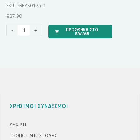
SKU: PREAS012a-1
€
27.90
Travel
ΠΡΟΣΘΗΚΗ ΣΤΟ
-
+
ΚΑΛΑΘΙ
Boy
(Σετ
Σεντόνια)
ποσότητα
ΧΡΗΣΙΜΟΙ ΣΥΝΔΕΣΜΟΙ
ΑΡΧΙΚΉ
ΤΡΌΠΟΙ ΑΠΟΣΤΟΛΉΣ