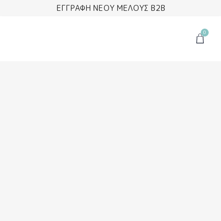
Μετάβαση
ΕΓΓΡΑΦΗ ΝΕΟΥ ΜΕΛΟΥΣ B2B
στο
περιεχόμενο
0
Cart