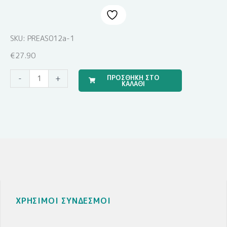
SKU: PREAS012a-1
€
27.90
Travel
ΠΡΟΣΘΗΚΗ ΣΤΟ
-
+
ΚΑΛΑΘΙ
Boy
(Σετ
Σεντόνια)
ποσότητα
ΧΡΗΣΙΜΟΙ ΣΥΝΔΕΣΜΟΙ