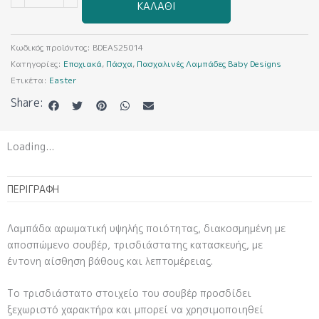
ΚΑΛΆΘΙ
με
Μονόκερο
BDEAS25014
Κωδικός προϊόντος:
BDEAS25014
ποσότητα
Κατηγορίες:
Εποχιακά
,
Πάσχα
,
Πασχαλινές Λαμπάδες Baby Designs
Ετικέτα:
Easter
Share:
Loading...
ΠΕΡΙΓΡΑΦΉ
Λαμπάδα αρωματική υψηλής ποιότητας, διακοσμημένη με
αποσπώμενο σουβέρ, τρισδιάστατης κατασκευής, με
έντονη αίσθηση βάθους και λεπτομέρειας.
Το τρισδιάστατο στοιχείο του σουβέρ προσδίδει
ξεχωριστό χαρακτήρα και μπορεί να χρησιμοποιηθεί