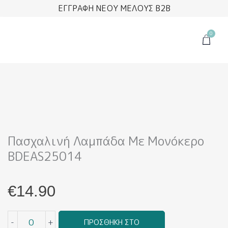
Μετάβαση
ΕΓΓΡΑΦΗ ΝΕΟΥ ΜΕΛΟΥΣ B2B
στο
περιεχόμενο
0
Cart
Πασχαλινή Λαμπάδα Με Μονόκερο
BDEAS25014
€
14.90
Πασχαλινή
-
+
ΠΡΟΣΘΉΚΗ ΣΤΟ
Λαμπάδα