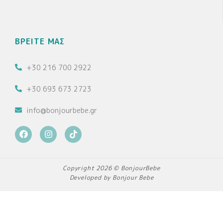
ΒΡΕΙΤΕ ΜΑΣ
+30 216 700 2922
+30 693 673 2723
info@bonjourbebe.gr
F
I
T
a
n
i
c
s
k
e
t
t
b
a
o
Copyright 2026 © BonjourBebe
o
g
k
Developed by Bonjour Bebe
o
r
k
a
m