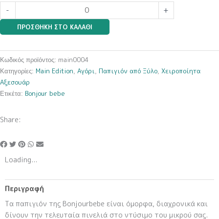
Ξύλινα
-
+
Παπιγιόν
ΠΡΟΣΘΉΚΗ ΣΤΟ ΚΑΛΆΘΙ
Main
edition
0004
main0004
Κωδικός προϊόντος:
ποσότητα
Main Edition
Αγόρι
Παπιγιόν από Ξύλο
Χειροποίητα
Κατηγορίες:
,
,
,
Αξεσουάρ
Bonjour bebe
Ετικέτα:
Share:
Loading...
Περιγραφή
Τα παπιγιόν της Bonjourbebe είναι όμορφα, διαχρονικά και
δίνουν την τελευταία πινελιά στο ντύσιμο του μικρού σας.