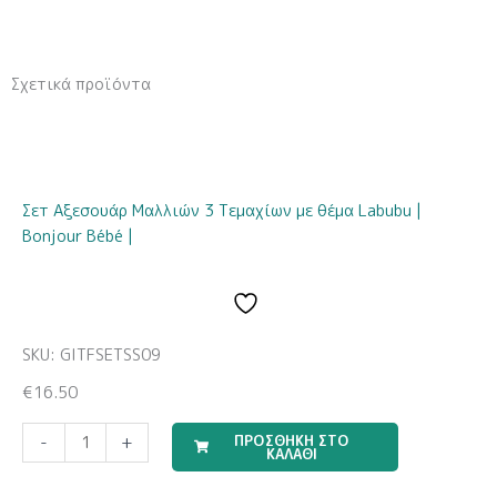
Σχετικά προϊόντα
Σετ Αξεσουάρ Μαλλιών 3 Τεμαχίων με θέμα Labubu |
Bonjour Bébé |
SKU: GITFSETSS09
€
16.50
Travel
ΠΡΟΣΘΗΚΗ ΣΤΟ
-
+
ΚΑΛΑΘΙ
Boy
(Σετ