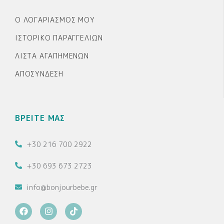
Ο ΛΟΓΑΡΙΑΣΜΌΣ ΜΟΥ
ΙΣΤΟΡΙΚΌ ΠΑΡΑΓΓΕΛΙΏΝ
ΛΊΣΤΑ ΑΓΑΠΗΜΈΝΩΝ
ΑΠΟΣΎΝΔΕΣΗ
ΒΡΕΙΤΕ ΜΑΣ
+30 216 700 2922
+30 693 673 2723
info@bonjourbebe.gr
F
I
T
a
n
i
c
s
k