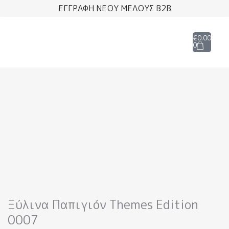
Μετάβαση
ΕΓΓΡΑΦΗ ΝΕΟΥ ΜΕΛΟΥΣ B2B
στο
περιεχόμενο
Cart
€
0.00
0
Ξύλινα Παπιγιόν Themes Edition
0007