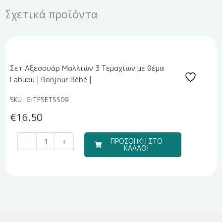
Σχετικά προϊόντα
Σετ Αξεσουάρ Μαλλιών 3 Τεμαχίων με θέμα
Labubu | Bonjour Bébé |
SKU: GITFSETSS09
€
16.50
Μπομπονιέρα
-
+
ΠΡΟΣΘΗΚΗ ΣΤΟ
ΚΑΛΑΘΙ
Υγρής
Πορσελάνης
EPRITSLILA0007
ποσότητα