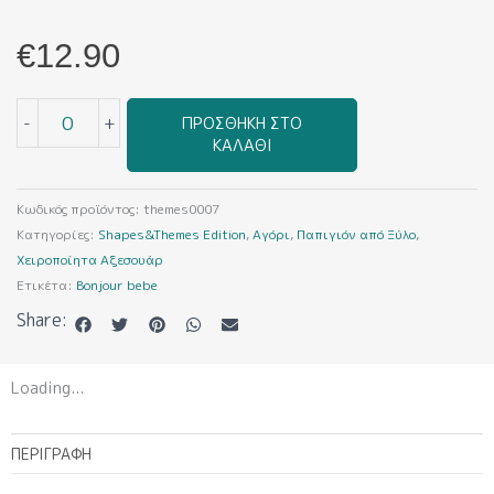
€
12.90
Ξύλινα
-
+
ΠΡΟΣΘΉΚΗ ΣΤΟ
Παπιγιόν
ΚΑΛΆΘΙ
Themes
edition
0007
Κωδικός προϊόντος:
themes0007
ποσότητα
Κατηγορίες:
Shapes&Themes Edition
,
Αγόρι
,
Παπιγιόν από Ξύλο
,
Χειροποίητα Αξεσουάρ
Ετικέτα:
Bonjour bebe
Share:
Loading...
ΠΕΡΙΓΡΑΦΉ