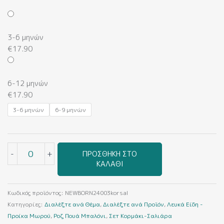
Ροζ
Πουά
Αερόστατο
3-6 μηνών
(Κορμάκι-
€
17.90
Σαλιάρα)
ποσότητα
6-12 μηνών
€
17.90
3-6 μηνών
6-9 μηνών
-
+
ΠΡΟΣΘΉΚΗ ΣΤΟ
ΚΑΛΆΘΙ
Κωδικός προϊόντος:
NEWBORN24003korsal
Κατηγορίες:
Διαλέξτε ανά Θέμα
,
Διαλέξτε ανά Προϊόν
,
Λευκά Είδη -
Προίκα Μωρού
,
Ροζ Πουά Μπαλόνι
,
Σετ Κορμάκι-Σαλιάρα