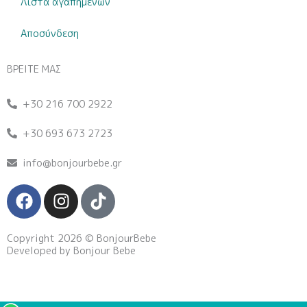
Λίστα αγαπημένων
Αποσύνδεση
ΒΡΕΙΤΕ ΜΑΣ
+30 216 700 2922
+30 693 673 2723
info@bonjourbebe.gr
F
I
T
a
n
i
c
s
k
Copyright 2026 © BonjourBebe
e
t
t
Developed by Bonjour Bebe
b
a
o
o
g
k
o
r