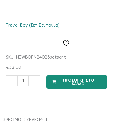
Travel Boy (Σετ Σεντόνια)
SKU: NEWBORN24026setsent
€
32.00
Σετ
ΠΡΟΣΘΗΚΗ ΣΤΟ
-
+
ΚΑΛΑΘΙ
Αξεσουάρ
Μαλλιών
3
Τεμαχίων
με
ΧΡΗΣΙΜΟΙ ΣΥΝΔΕΣΜΟΙ
θέμα
Labubu
|