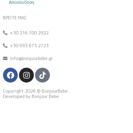
Αποσύνδεση
ΒΡΕΙΤΕ ΜΑΣ
+30 216 700 2922
+30 693 673 2723
info@bonjourbebe.gr
F
I
T
a
n
i
c
s
k
Copyright 2026 © BonjourBebe
e
t
t
Developed by Bonjour Bebe
b
a
o
o
g
k
o
r
k
a
m