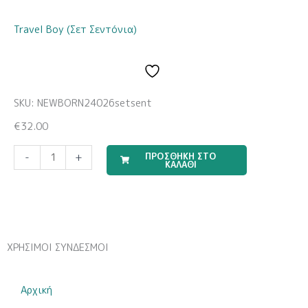
Travel Boy (Σετ Σεντόνια)
SKU: NEWBORN24026setsent
€
32.00
Travel
ΠΡΟΣΘΗΚΗ ΣΤΟ
-
+
ΚΑΛΑΘΙ
Boy
(Σετ
Σεντόνια)
ποσότητα
ΧΡΗΣΙΜΟΙ ΣΥΝΔΕΣΜΟΙ
Αρχική