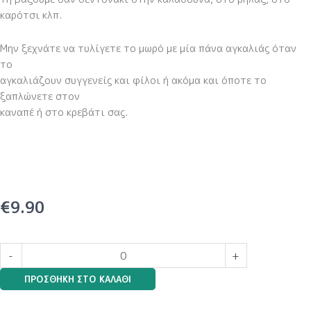
καρότσι κλπ.
Μην ξεχνάτε να τυλίγετε το μωρό με μία πάνα αγκαλιάς όταν
το
αγκαλιάζουν συγγενείς και φίλοι ή ακόμα και όποτε το
ξαπλώνετε στον
καναπέ ή στο κρεβάτι σας.
€
9.90
Ελεφαντάκι
-
+
It΄s
ΠΡΟΣΘΉΚΗ ΣΤΟ ΚΑΛΆΘΙ
a
Boy