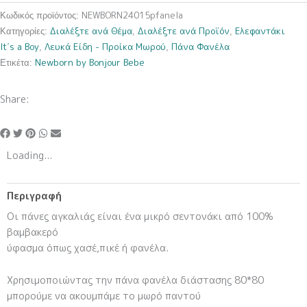
(Πάνα
NEWBORN24015pfanela
Κωδικός προϊόντος:
Φανέλα)
Διαλέξτε ανά Θέμα
Διαλέξτε ανά Προϊόν
Ελεφαντάκι
Κατηγορίες:
,
,
ποσότητα
It΄s a Boy
Λευκά Είδη - Προίκα Μωρού
Πάνα Φανέλα
,
,
Newborn by Bonjour Bebe
Ετικέτα:
Share:
Loading...
Περιγραφή
Οι πάνες αγκαλιάς είναι ένα μικρό σεντονάκι από 100%
βαμβακερό
ύφασμα όπως χασέ,πικέ ή φανέλα.
Χρησιμοποιώντας την πάνα φανέλα διάστασης 80*80
μπορούμε να ακουμπάμε το μωρό παντού