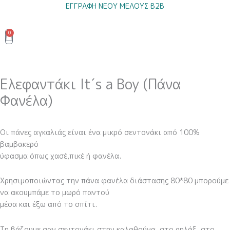
Μετάβαση
ΕΓΓΡΑΦΗ ΝΕΟΥ ΜΕΛΟΥΣ B2B
στο
περιεχόμενο
0
Cart
Ελεφαντάκι It΄s a Boy (Πάνα
Φανέλα)
Οι πάνες αγκαλιάς είναι ένα μικρό σεντονάκι από 100%
βαμβακερό
ύφασμα όπως χασέ,πικέ ή φανέλα.
Χρησιμοποιώντας την πάνα φανέλα διάστασης 80*80 μπορούμε
να ακουμπάμε το μωρό παντού
μέσα και έξω από το σπίτι.
Τη βάζουμε σαν σεντονάκι στην καλαθούνα, στο ρηλάξ, στο