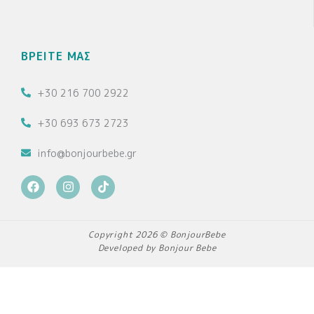
ΒΡΕΙΤΕ ΜΑΣ
+30 216 700 2922
+30 693 673 2723
info@bonjourbebe.gr
F
I
T
a
n
i
c
s
k
e
t
t
b
a
o
Copyright 2026 © BonjourBebe
o
g
k
Developed by Bonjour Bebe
o
r
k
a
m