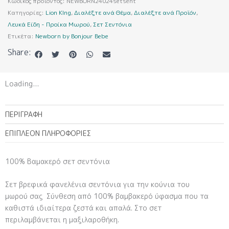
ποσότητα
Κωδικός προϊόντος:
NEWBORN24024setsent
Κατηγορίες:
Lion KIng
,
Διαλέξτε ανά Θέμα
,
Διαλέξτε ανά Προϊόν
,
Λευκά Είδη - Προίκα Μωρού
,
Σετ Σεντόνια
Ετικέτα:
Newborn by Bonjour Bebe
Share:
Loading...
ΠΕΡΙΓΡΑΦΉ
ΕΠΙΠΛΈΟΝ ΠΛΗΡΟΦΟΡΊΕΣ
100% Βαμακερό σετ σεντόνια
Σετ βρεφικά φανελένια σεντόνια για την κούνια του
μωρού σας Σύνθεση από 100% βαμβακερό ύφασμα που τα
καθιστά ιδιαίτερα ζεστά και απαλά. Στο σετ
περιλαμβάνεται η μαξιλαροθήκη.