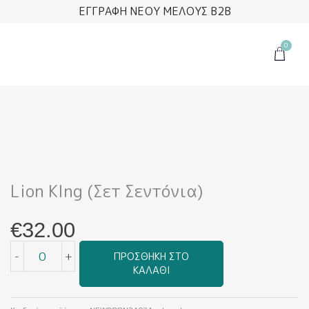
Μετάβαση
ΕΓΓΡΑΦΗ ΝΕΟΥ ΜΕΛΟΥΣ B2B
στο
περιεχόμενο
0
Cart
Lion KIng (Σετ Σεντόνια)
€
32.00
Lion
-
+
ΠΡΟΣΘΉΚΗ ΣΤΟ
KIng
ΚΑΛΆΘΙ
(Σετ
Σεντόνια)