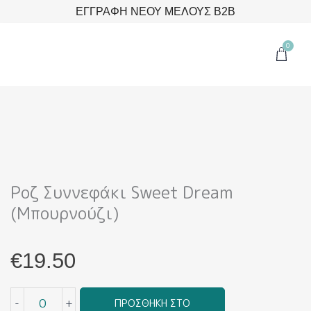
Μετάβαση
ΕΓΓΡΑΦΗ ΝΕΟΥ ΜΕΛΟΥΣ B2B
στο
περιεχόμενο
0
Cart
Ροζ Συννεφάκι Sweet Dream
(Μπουρνούζι)
€
19.50
Ροζ
-
+
ΠΡΟΣΘΉΚΗ ΣΤΟ
Συννεφάκι