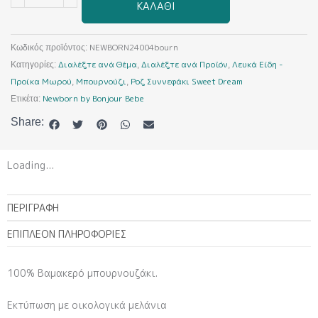
ΚΑΛΆΘΙ
Sweet
Dream
(Μπουρνούζι)
NEWBORN24004bourn
Κωδικός προϊόντος:
ποσότητα
Διαλέξτε ανά Θέμα
Διαλέξτε ανά Προϊόν
Λευκά Είδη -
Κατηγορίες:
,
,
Προίκα Μωρού
Μπουρνούζι
Ροζ Συννεφάκι Sweet Dream
,
,
Newborn by Bonjour Bebe
Ετικέτα:
Share:
Loading...
ΠΕΡΙΓΡΑΦΉ
ΕΠΙΠΛΈΟΝ ΠΛΗΡΟΦΟΡΊΕΣ
100% Βαμακερό μπουρνουζάκι.
Εκτύπωση με οικολογικά μελάνια