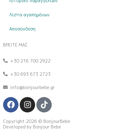
Ιστορικό παραγγελιών
Λίστα αγαπημένων
Αποσύνδεση
ΒΡΕΙΤΕ ΜΑΣ
+30 216 700 2922
+30 693 673 2723
info@bonjourbebe.gr
F
I
T
a
n
i
c
s
k
Copyright 2026 © BonjourBebe
e
t
t
Developed by Bonjour Bebe
b
a
o