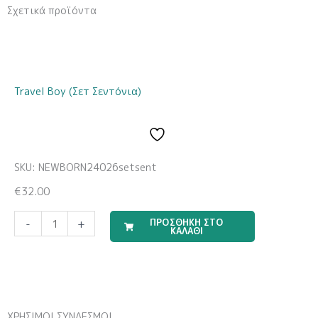
Σχετικά προϊόντα
Travel Boy (Σετ Σεντόνια)
SKU: NEWBORN24026setsent
€
32.00
Μπομπονιέρα
ΠΡΟΣΘΗΚΗ ΣΤΟ
-
+
ΚΑΛΑΘΙ
Υγρής
Πορσελάνης
EPRITSLILA0007
ποσότητα
ΧΡΗΣΙΜΟΙ ΣΥΝΔΕΣΜΟΙ