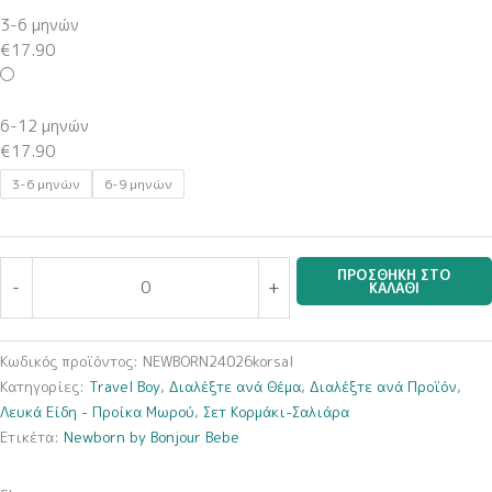
(Κορμάκι-
3-6 μηνών
Σαλιάρα)
€
17.90
ποσότητα
6-12 μηνών
€
17.90
3-6 μηνών
6-9 μηνών
ΠΡΟΣΘΉΚΗ ΣΤΟ
-
+
ΚΑΛΆΘΙ
Κωδικός προϊόντος:
NEWBORN24026korsal
Κατηγορίες:
Travel Boy
,
Διαλέξτε ανά Θέμα
,
Διαλέξτε ανά Προϊόν
,
Λευκά Είδη - Προίκα Μωρού
,
Σετ Κορμάκι-Σαλιάρα
Ετικέτα:
Newborn by Bonjour Bebe