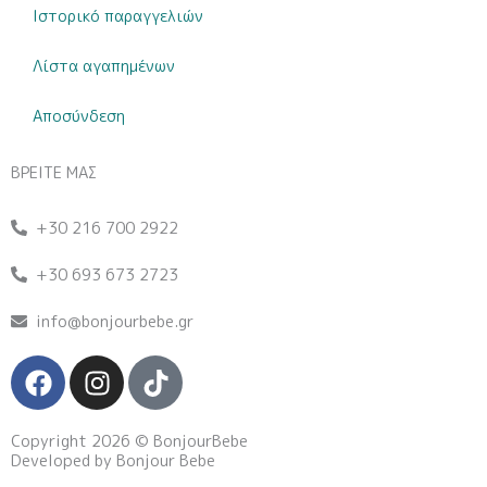
Ιστορικό παραγγελιών
Λίστα αγαπημένων
Αποσύνδεση
ΒΡΕΙΤΕ ΜΑΣ
+30 216 700 2922
+30 693 673 2723
info@bonjourbebe.gr
F
I
T
a
n
i
c
s
k
Copyright 2026 © BonjourBebe
e
t
t
Developed by Bonjour Bebe
b
a
o