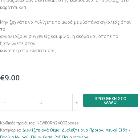
Τη βάζουμε σαν σεντονάκι στην καλαθούνα, στο ρηλάξ, στο
καρότσι κλπ.
Μην ξεχνάτε να τυλίγετε το μωρό με μία πάνα αγκαλιάς όταν
το
αγκαλιάζουν συγγενείς και φίλοι ή ακόμα και όποτε το
ξαπλώνετε στον
καναπέ ή στο κρεβάτι σας.
€
9.00
Ροζ
ΠΡΟΣΘΉΚΗ ΣΤΟ
-
+
ΚΑΛΆΘΙ
Πουά
Αερόστατο
(Πάνα
NEWBORN24003pxase
Κωδικός προϊόντος:
Χασέ)
Διαλέξτε ανά Θέμα
Διαλέξτε ανά Προϊόν
Λευκά Είδη -
Κατηγορίες:
,
,
ποσότητα
Προίκα Μωρού
Πάνα Χασέ
Ροζ Πουά Μπαλόνι
,
,