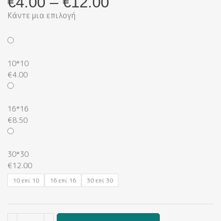
Price
€
4.00
–
€
12.00
range:
Κάντε μια επιλογή
€4.00
Στέμμα
through
It's
€12.00
a
10*10
Boy
€
4.00
(Διακοσμητικά
Μαξιλάρια)
ποσότητα
16*16
€
8.50
30*30
€
12.00
10 επί 10
16 επί 16
30 επί 30