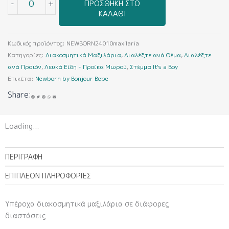
-
+
ΠΡΟΣΘΉΚΗ ΣΤΟ
ΚΑΛΆΘΙ
Κωδικός προϊόντος:
NEWBORN24010maxilaria
Κατηγορίες:
Διακοσμητικά Μαξιλάρια
,
Διαλέξτε ανά Θέμα
,
Διαλέξτε
ανά Προϊόν
,
Λευκά Είδη - Προίκα Μωρού
,
Στέμμα It's a Boy
Ετικέτα:
Newborn by Bonjour Bebe
Share:
Loading...
ΠΕΡΙΓΡΑΦΉ
ΕΠΙΠΛΈΟΝ ΠΛΗΡΟΦΟΡΊΕΣ
Υπέροχα διακοσμητικά μαξιλάρια σε διάφορες
διαστάσεις