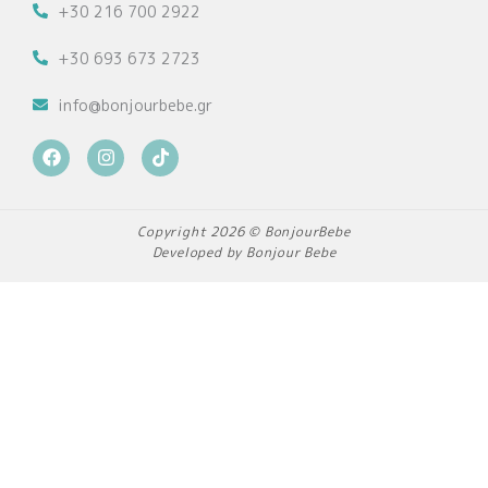
+30 216 700 2922
+30 693 673 2723
info@bonjourbebe.gr
F
I
T
a
n
i
c
s
k
e
t
t
b
a
o
Copyright 2026 © BonjourBebe
o
g
k
Developed by Bonjour Bebe
o
r
k
a
m