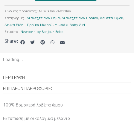
(Λαβέτα
Ώμου)
Κωδικός προϊόντος:
NEWBORN24011lav
ποσότητα
Κατηγορίες:
Διαλέξτε ανά Θέμα
,
Διαλέξτε ανά Προϊόν
,
Λαβέτα Ώμου
,
Λευκά Είδη - Προίκα Μωρού
,
Μωράκι Baby Girl
Ετικέτα:
Newborn by Bonjour Bebe
Share:
Loading...
ΠΕΡΙΓΡΑΦΉ
ΕΠΙΠΛΈΟΝ ΠΛΗΡΟΦΟΡΊΕΣ
100% Βαμακερή λαβέτα ώμου
Εκτύπωση με οικολογικά μελάνια