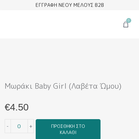
Μετάβαση
ΕΓΓΡΑΦΗ ΝΕΟΥ ΜΕΛΟΥΣ B2B
στο
περιεχόμενο
0
Cart
Μωράκι Baby Girl (Λαβέτα Ώμου)
€
4.50
Μωράκι
-
+
ΠΡΟΣΘΉΚΗ ΣΤΟ
Baby
ΚΑΛΆΘΙ
Girl