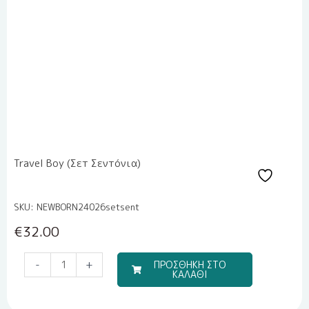
Travel Boy (Σετ Σεντόνια)
SKU: NEWBORN24026setsent
€
32.00
Μπομπονιέρα
-
+
ΠΡΟΣΘΗΚΗ ΣΤΟ
ΚΑΛΑΘΙ
Υγρής
Πορσελάνης
EPRITSLILA0007