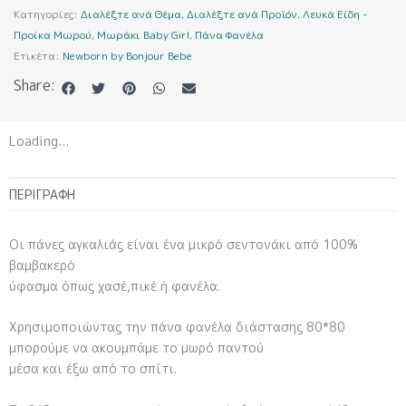
ποσότητα
Κατηγορίες:
Διαλέξτε ανά Θέμα
,
Διαλέξτε ανά Προϊόν
,
Λευκά Είδη -
Προίκα Μωρού
,
Μωράκι Baby Girl
,
Πάνα Φανέλα
Ετικέτα:
Newborn by Bonjour Bebe
Share:
Loading...
ΠΕΡΙΓΡΑΦΉ
Οι πάνες αγκαλιάς είναι ένα μικρό σεντονάκι από 100%
βαμβακερό
ύφασμα όπως χασέ,πικέ ή φανέλα.
Χρησιμοποιώντας την πάνα φανέλα διάστασης 80*80
μπορούμε να ακουμπάμε το μωρό παντού
μέσα και έξω από το σπίτι.