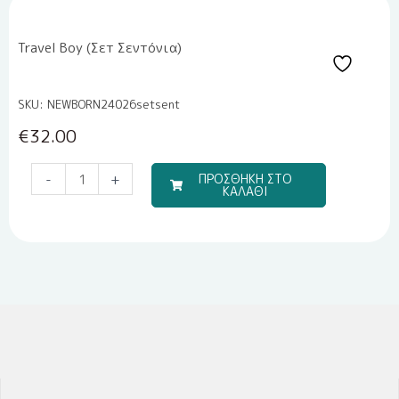
Travel Boy (Σετ Σεντόνια)
SKU: NEWBORN24026setsent
€
32.00
Travel
-
+
ΠΡΟΣΘΗΚΗ ΣΤΟ
ΚΑΛΑΘΙ
Boy
(Σετ
Σεντόνια)
ποσότητα