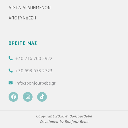
ΛΊΣΤΑ ΑΓΑΠΗΜΈΝΩΝ
ΑΠΟΣΎΝΔΕΣΗ
ΒΡΕΙΤΕ ΜΑΣ
+30 216 700 2922
+30 693 673 2723
info@bonjourbebe.gr
F
I
T
a
n
i
c
s
k
e
t
t
b
a
o
Copyright 2026 © BonjourBebe
o
g
k
Developed by Bonjour Bebe
o
r