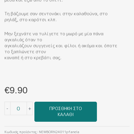
Τη βάζουμε σαν σεντονάκι στην καλαθούνα, στο
ρηλάξ, στο καρότσι κλπ.
Μην ξεχνάτε να τυλίγετε το μωρό με μία πάνα
αγκαλιάς όταν το
αγκαλιάζουν συγγενείς και φίλοι ή ακόμα και όποτε
το ξαπλώνετε στον
καναπέ ή στο κρεβάτι σας.
€
9.90
Μωράκι
-
+
ΠΡΟΣΘΉΚΗ ΣΤΟ
Baby
ΚΑΛΆΘΙ
Girl
(Πάνα
Φανέλα)
Κωδικός προϊόντος:
NEWBORN24011pfanela