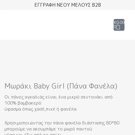
Μετάβαση
ΕΓΓΡΑΦΗ ΝΕΟΥ ΜΕΛΟΥΣ B2B
στο
περιεχόμενο
Cart
€
0.00
0
Μωράκι Baby Girl (Πάνα Φανέλα)
Οι πάνες αγκαλιάς είναι ένα μικρό σεντονάκι από
100% βαμβακερό
ύφασμα όπως χασέ,πικέ ή φανέλα.
Χρησιμοποιώντας την πάνα φανέλα διάστασης 80*80
μπορούμε να ακουμπάμε το μωρό παντού
μέσα και έξω από το σπίτι.