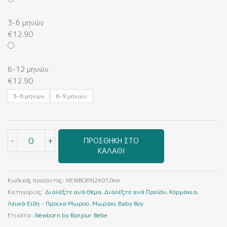
Baby
Boy
3-6 μηνών
(Κορμάκι)
€
12.90
ποσότητα
6-12 μηνών
€
12.90
3-6 μηνών
6-9 μηνών
-
+
ΠΡΟΣΘΉΚΗ ΣΤΟ
ΚΑΛΆΘΙ
Κωδικός προϊόντος:
NEWBORN24012kor
Κατηγορίες:
Διαλέξτε ανά Θέμα
,
Διαλέξτε ανά Προϊόν
,
Κορμάκια
,
Λευκά Είδη - Προίκα Μωρού
,
Μωράκι Baby Boy
Ετικέτα:
Newborn by Bonjour Bebe