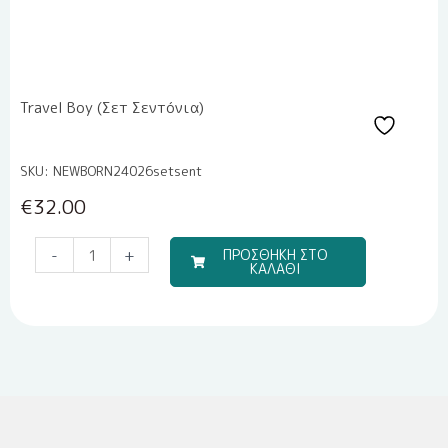
Travel Boy (Σετ Σεντόνια)
SKU: NEWBORN24026setsent
€
32.00
Travel
-
+
ΠΡΟΣΘΗΚΗ ΣΤΟ
ΚΑΛΑΘΙ
Boy
(Σετ
Σεντόνια)
ποσότητα