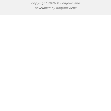
b
a
o
Copyright 2026 © BonjourBebe
o
g
k
Developed by Bonjour Bebe
o
r
k
a
m