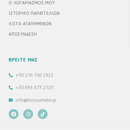
Ο ΛΟΓΑΡΙΑΣΜΌΣ ΜΟΥ
ΙΣΤΟΡΙΚΌ ΠΑΡΑΓΓΕΛΙΏΝ
ΛΊΣΤΑ ΑΓΑΠΗΜΈΝΩΝ
ΑΠΟΣΎΝΔΕΣΗ
ΒΡΕΙΤΕ ΜΑΣ
+30 216 700 2922
+30 693 673 2723
info@bonjourbebe.gr
F
I
T
a
n
i
c
s
k
e
t
t