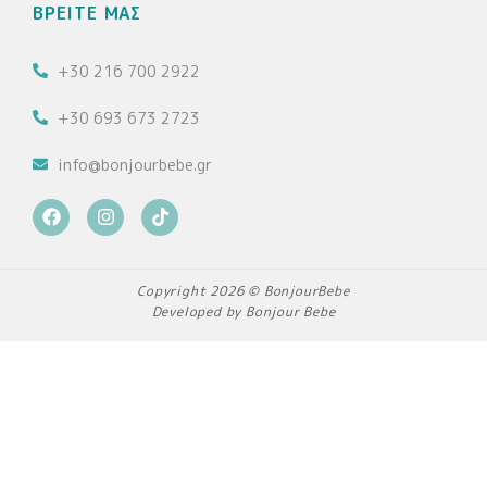
ΒΡΕΙΤΕ ΜΑΣ
+30 216 700 2922
+30 693 673 2723
info@bonjourbebe.gr
F
I
T
a
n
i
c
s
k
e
t
t
b
a
o
Copyright 2026 © BonjourBebe
o
g
k
Developed by Bonjour Bebe
o
r
k
a
m