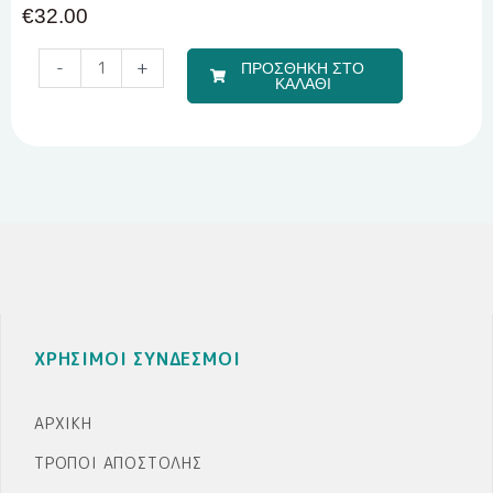
€
32.00
Σετ
-
+
ΠΡΟΣΘΗΚΗ ΣΤΟ
Αξεσουάρ
ΚΑΛΑΘΙ
Μαλλιών
3
Τεμαχίων
με
θέμα
Labubu
|
Bonjour
Bébé
|
ΧΡΗΣΙΜΟΙ ΣΥΝΔΕΣΜΟΙ
ποσότητα
ΑΡΧΙΚΉ
ΤΡΌΠΟΙ ΑΠΟΣΤΟΛΉΣ