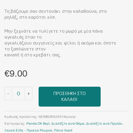
Τη βάζουμε σαν σεντονάκι στην καλαθούνα, στο
ρηλάξ, στο καρότσι κλπ.
Μην ξεχνάτε να τυλίγετε το μωρό με μία πάνα
αγκαλιάς όταν το
αγκαλιάζουν συγγενείς και φίλοι ή ακόμα και όποτε
το ξαπλώνετε στον
καναπέ ή στο κρεβάτι σας.
€
9.00
Panda
-
+
ΠΡΟΣΘΉΚΗ ΣΤΟ
Oh
ΚΑΛΆΘΙ
Boy!
(Πάνα
Χασέ)
Κωδικός προϊόντος:
NEWBORN24014pxase
ποσότητα
Κατηγορίες:
Panda Oh Boy!
,
Διαλέξτε ανά Θέμα
,
Διαλέξτε ανά Προϊόν
,
Λευκά Είδη - Προίκα Μωρού
,
Πάνα Χασέ