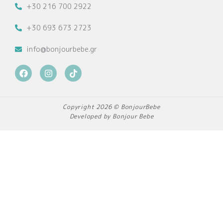
+30 216 700 2922
+30 693 673 2723
info@bonjourbebe.gr
F
I
T
a
n
i
c
s
k
e
t
t
b
a
o
Copyright 2026 © BonjourBebe
o
g
k
Developed by Bonjour Bebe
o
r
k
a
m