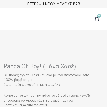
Μετάβαση
ΕΓΓΡΑΦΗ ΝΕΟΥ ΜΕΛΟΥΣ B2B
στο
περιεχόμενο
0
Cart
Panda Oh Boy! (Πάνα Χασέ)
Οι πάνες αγκαλιάς είναι ένα μικρό σεντονάκι από
100% βαμβακερό
ύφασμα όπως χασέ,πικέ ή φανέλα.
Χρησιμοποιώντας την πάνα χασέ διάστασης 75*75
μπορούμε να ακουμπάμε το μωρό παντού
μέσα και έξω από το σπίτι.