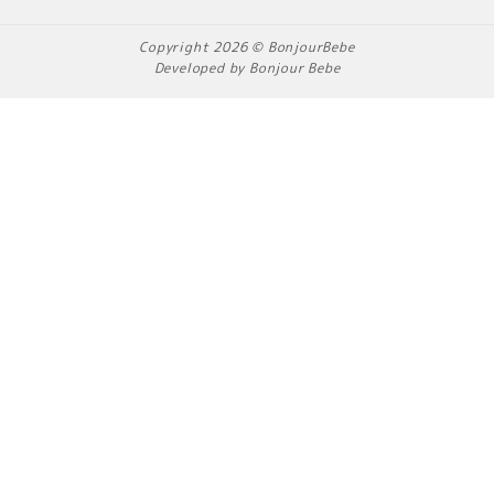
e
t
t
b
a
o
Copyright 2026 © BonjourBebe
o
g
k
Developed by Bonjour Bebe
o
r
k
a
m