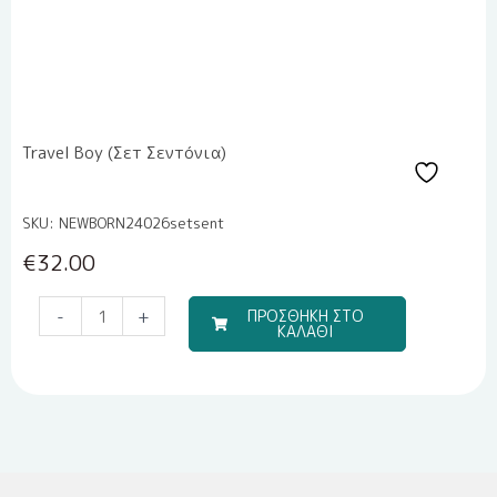
Travel Boy (Σετ Σεντόνια)
SKU: NEWBORN24026setsent
€
32.00
Προσκλητήριο
-
+
ΠΡΟΣΘΗΚΗ ΣΤΟ
ΚΑΛΑΘΙ
για
αγόρι
-
Φτιάξτο
μόνος
σου
ποσότητα