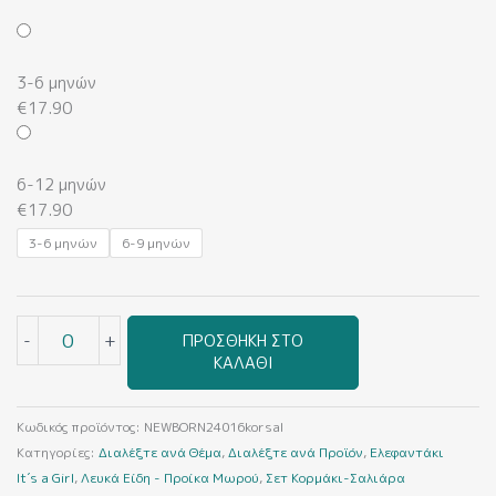
Ελεφαντάκι
It΄s
a
3-6 μηνών
Girl
€
17.90
(Κορμάκι-
Σαλιάρα)
ποσότητα
6-12 μηνών
€
17.90
3-6 μηνών
6-9 μηνών
-
+
ΠΡΟΣΘΉΚΗ ΣΤΟ
ΚΑΛΆΘΙ
Κωδικός προϊόντος:
NEWBORN24016korsal
Κατηγορίες:
Διαλέξτε ανά Θέμα
,
Διαλέξτε ανά Προϊόν
,
Ελεφαντάκι
It΄s a Girl
,
Λευκά Είδη - Προίκα Μωρού
,
Σετ Κορμάκι-Σαλιάρα