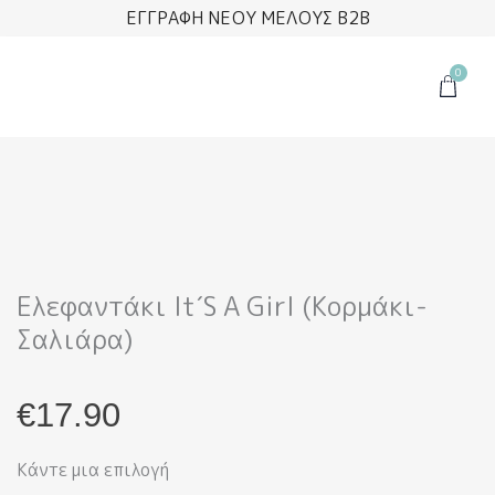
Μετάβαση
ΕΓΓΡΑΦΗ ΝΕΟΥ ΜΕΛΟΥΣ B2B
στο
περιεχόμενο
0
Cart
Ελεφαντάκι It΄s A Girl (Κορμάκι-
Σαλιάρα)
€
17.90
Κάντε μια επιλογή