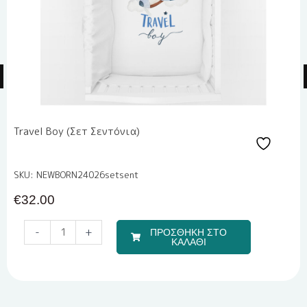
Travel Boy (Σετ Σεντόνια)
SKU: NEWBORN24026setsent
€
32.00
Μπομπονιέρα
-
+
ΠΡΟΣΘΗΚΗ ΣΤΟ
Υγρής
ΚΑΛΑΘΙ
Πορσελάνης
EPRITSLILA0007
ποσότητα