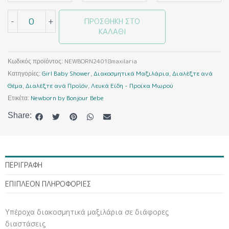
-
+
ΠΡΟΣΘΉΚΗ ΣΤΟ
ΚΑΛΆΘΙ
NEWBORN24018maxilaria
Κωδικός προϊόντος:
Girl Baby Shower
Διακοσμητικά Μαξιλάρια
Διαλέξτε ανά
Κατηγορίες:
,
,
Θέμα
Διαλέξτε ανά Προϊόν
Λευκά Είδη - Προίκα Μωρού
,
,
Newborn by Bonjour Bebe
Ετικέτα:
Share:
ΠΕΡΙΓΡΑΦΉ
ΕΠΙΠΛΈΟΝ ΠΛΗΡΟΦΟΡΊΕΣ
Υπέροχα διακοσμητικά μαξιλάρια σε διάφορες
διαστάσεις