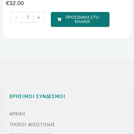
€
32.00
Travel
-
+
ΠΡΟΣΘΗΚΗ ΣΤΟ
Boy
ΚΑΛΑΘΙ
(Σετ
Σεντόνια)
ποσότητα
ΧΡΗΣΙΜΟΙ ΣΥΝΔΕΣΜΟΙ
ΑΡΧΙΚΉ
ΤΡΌΠΟΙ ΑΠΟΣΤΟΛΉΣ