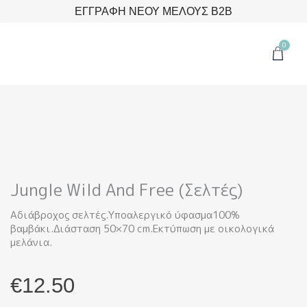
Μετάβαση
ΕΓΓΡΑΦΗ ΝΕΟΥ ΜΕΛΟΥΣ B2B
στο
περιεχόμενο
0
Cart
Jungle Wild And Free (Σελτές)
Αδιάβροχος σελτές.Υποαλεργικό ύφασμα100%
βαμβάκι.Διάσταση 50×70 cm.Εκτύπωση με οικολογικά
μελάνια.
€
12.50