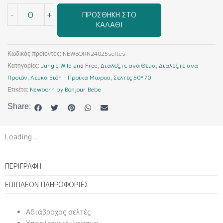
Jungle
-
+
ΠΡΟΣΘΉΚΗ ΣΤΟ
Wild
ΚΑΛΆΘΙ
and
Free
(Σελτές)
NEWBORN24025seltes
Κωδικός προϊόντος:
ποσότητα
Jungle Wild and Free
Διαλέξτε ανά Θέμα
Διαλέξτε ανά
Κατηγορίες:
,
,
Προϊόν
Λευκά Είδη - Προίκα Μωρού
Σελτές 50*70
,
,
Newborn by Bonjour Bebe
Ετικέτα:
Share:
Loading...
ΠΕΡΙΓΡΑΦΉ
ΕΠΙΠΛΈΟΝ ΠΛΗΡΟΦΟΡΊΕΣ
Αδιάβροχος σελτές