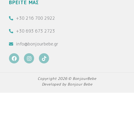
ΒΡΕΙΤΕ ΜΑΣ
+30 216 700 2922
+30 693 673 2723
info@bonjourbebe.gr
F
I
T
a
n
i
c
s
k
e
t
t
b
a
o
Copyright 2026 © BonjourBebe
o
g
k
Developed by Bonjour Bebe
o
r
k
a
m